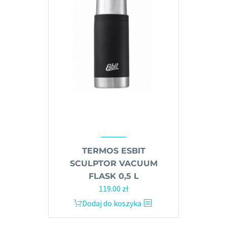
wybrać
na
stronie
produktu
TERMOS ESBIT
SCULPTOR VACUUM
FLASK 0,5 L
119.00
zł
Dodaj do koszyka