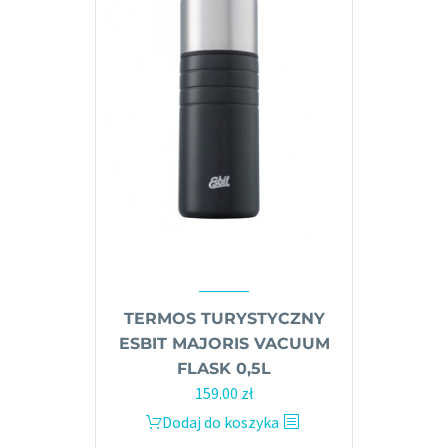
można
wybrać
na
stronie
produktu
TERMOS TURYSTYCZNY
ESBIT MAJORIS VACUUM
FLASK 0,5L
159.00
zł
Dodaj do koszyka