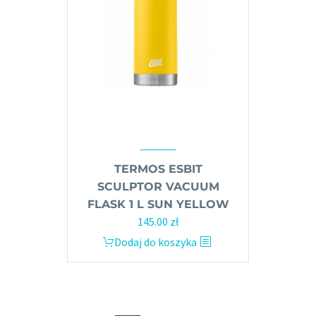
TERMOS ESBIT
SCULPTOR VACUUM
FLASK 1 L SUN YELLOW
Pierwotna
Aktualna
145.00
zł
cena
cena
Dodaj do koszyka
wynosiła:
wynosi:
159.00 zł.
145.00 zł.