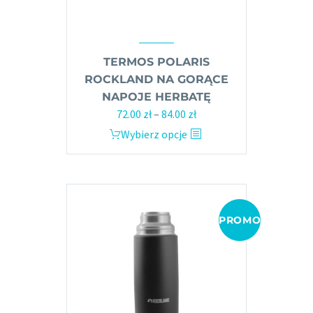
TERMOS POLARIS
ROCKLAND NA GORĄCE
NAPOJE HERBATĘ
Zakres
72.00
zł
–
84.00
zł
cen:
Ten
Wybierz opcje
od
produkt
72.00 zł
ma
do
wiele
84.00 zł
wariantów.
Opcje
PROMOCJA!
można
wybrać
na
stronie
produktu