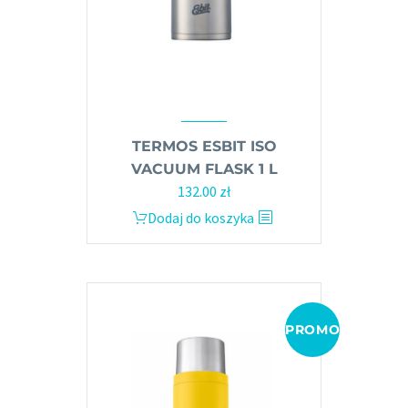
TERMOS ESBIT ISO
VACUUM FLASK 1 L
Pierwotna
Aktualna
132.00
zł
cena
cena
Dodaj do koszyka
wynosiła:
wynosi:
149.00 zł.
132.00 zł.
PROMOCJA!