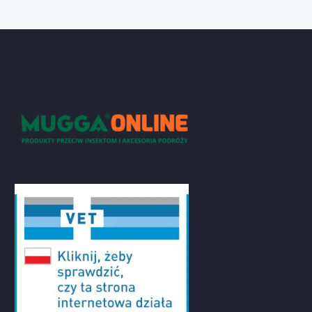
od
5.48 zł
do
209.00 zł