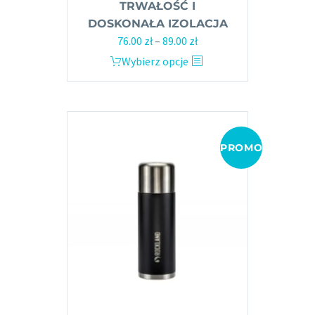
TRWAŁOŚĆ I
DOSKONAŁA IZOLACJA
Zakres
76.00
zł
–
89.00
zł
cen:
Ten
Wybierz opcje
od
produkt
76.00 zł
ma
do
wiele
89.00 zł
wariantów.
Opcje
PROMOCJA!
można
wybrać
na
stronie
produktu