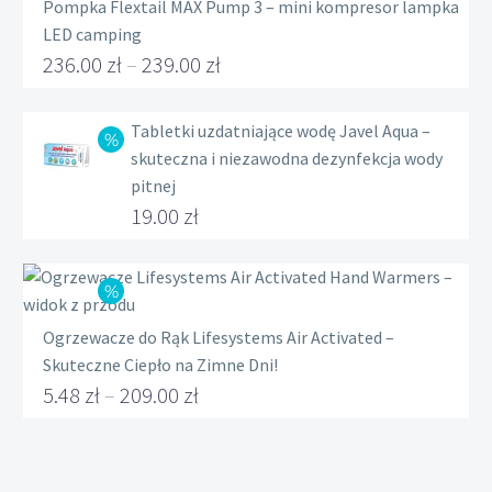
Pompka Flextail MAX Pump 3 – mini kompresor lampka
LED camping
236.00
zł
–
239.00
zł
Zakres
cen:
Tabletki uzdatniające wodę Javel Aqua –
skuteczna i niezawodna dezynfekcja wody
od
pitnej
236.00 zł
Pierwotna
19.00
zł
do
cena
Aktualna
239.00 zł
wynosiła:
cena
22.00 zł.
wynosi:
Ogrzewacze do Rąk Lifesystems Air Activated –
19.00 zł.
Skuteczne Ciepło na Zimne Dni!
5.48
zł
–
209.00
zł
Zakres
cen: