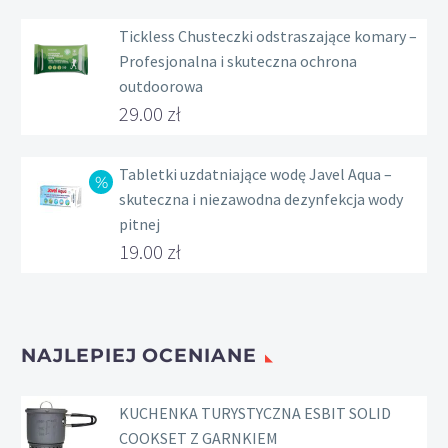
Zakres
cen:
Tickless Chusteczki odstraszające komary –
Profesjonalna i skuteczna ochrona
od
outdoorowa
236.00 zł
29.00
zł
do
239.00 zł
Tabletki uzdatniające wodę Javel Aqua –
skuteczna i niezawodna dezynfekcja wody
pitnej
Pierwotna
19.00
zł
cena
Aktualna
wynosiła:
cena
22.00 zł.
wynosi:
NAJLEPIEJ OCENIANE
19.00 zł.
KUCHENKA TURYSTYCZNA ESBIT SOLID
COOKSET Z GARNKIEM