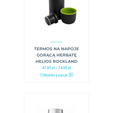
TERMOS NA NAPOJE
GORĄCĄ HERBATĘ
HELIOS ROCKLAND
Zakres
47.00
zł
–
74.00
zł
cen:
Ten
Wybierz opcje
od
produkt
47.00 zł
ma
do
wiele
74.00 zł
wariantów.
Opcje
można