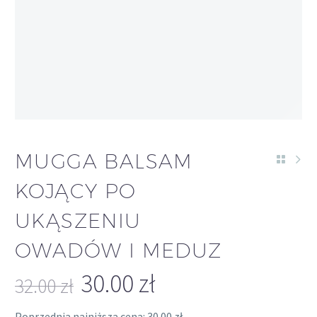
-6%
MUGGA BALSAM
KOJĄCY PO
UKĄSZENIU
OWADÓW I MEDUZ
30.00
zł
32.00
zł
Pierwotna
Aktualna
Poprzednia najniższa cena:
30.00
zł
.