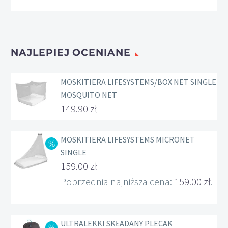
wynosiła:
cena
22.00 zł.
wynosi:
19.00 zł.
NAJLEPIEJ OCENIANE
MOSKITIERA LIFESYSTEMS/BOX NET SINGLE
MOSQUITO NET
149.90
zł
MOSKITIERA LIFESYSTEMS MICRONET
SINGLE
Pierwotna
159.00
zł
cena
Aktualna
Poprzednia najniższa cena:
159.00
zł
.
wynosiła:
cena
169.00 zł.
wynosi:
ULTRALEKKI SKŁADANY PLECAK
159.00 zł.