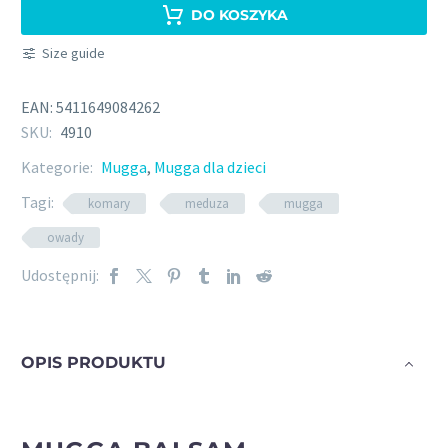
KOJĄCY
DO KOSZYKA
PO
Size guide
UKĄSZENIU
OWADÓW
EAN:
5411649084262
I
SKU:
4910
MEDUZ
Kategorie:
Mugga
,
Mugga dla dzieci
Tagi:
komary
meduza
mugga
owady
Udostępnij:
OPIS PRODUKTU