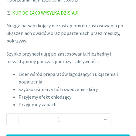
cena
cena
⏰
KUP DO 14:00 WYSYŁKA DZISIAJ!!
wynosiła:
wynosi:
32.00 zł.
30.00 zł.
Mugga balsam kojący niezastąpiony do zastosowania po
ukąszeniach owadów oraz poparzeniach przez meduzy,
pokrzywy.
Szybko przynosi ulgę po zastosowaniu.Niezbędny i
niezastąpiony podczas podróży i aktywności.
Lider wśród preparatów łagodzących ukąszenia i
poparzenia
Szybko uśmierzy ból i swędzenie skóry.
Przyjemy efekt chłodzący
Przyjemny zapach
ilość
-
+
MUGGA
BALSAM