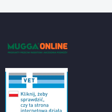
do
209.00 zł