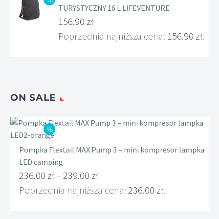
TURYSTYCZNY 16 L LIFEVENTURE
Pierwotna
156.90
zł
cena
Aktualna
Poprzednia najniższa cena:
156.90
zł
.
wynosiła:
cena
209.00 zł.
wynosi:
156.90 zł.
ON SALE
Pompka Flextail MAX Pump 3 – mini kompresor lampka
LED camping
236.00
zł
–
239.00
zł
Zakres
Poprzednia najniższa cena:
236.00
zł
.
cen:
od