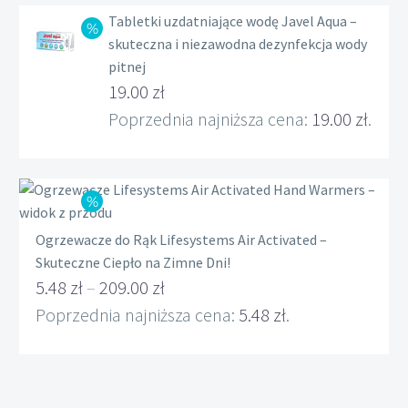
Tabletki uzdatniające wodę Javel Aqua –
236.00 zł
skuteczna i niezawodna dezynfekcja wody
do
pitnej
239.00 zł
Pierwotna
19.00
zł
cena
Aktualna
Poprzednia najniższa cena:
19.00
zł
.
wynosiła:
cena
22.00 zł.
wynosi:
19.00 zł.
Ogrzewacze do Rąk Lifesystems Air Activated –
Skuteczne Ciepło na Zimne Dni!
5.48
zł
–
209.00
zł
Zakres
Poprzednia najniższa cena:
5.48
zł
.
cen:
od
5.48 zł