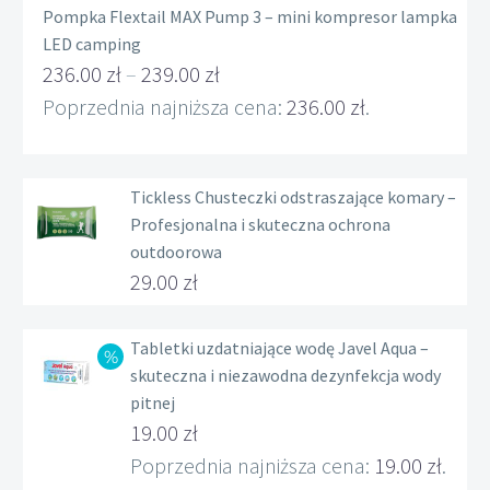
Pompka Flextail MAX Pump 3 – mini kompresor lampka
LED camping
236.00
zł
–
239.00
zł
Zakres
Poprzednia najniższa cena:
236.00
zł
.
cen:
od
Tickless Chusteczki odstraszające komary –
236.00 zł
Profesjonalna i skuteczna ochrona
do
outdoorowa
239.00 zł
29.00
zł
Tabletki uzdatniające wodę Javel Aqua –
skuteczna i niezawodna dezynfekcja wody
pitnej
Pierwotna
19.00
zł
cena
Aktualna
Poprzednia najniższa cena:
19.00
zł
.