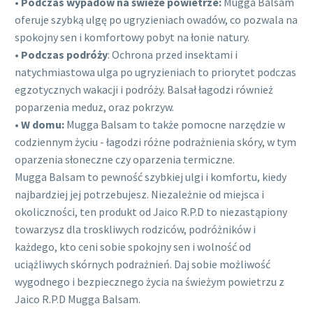
•
Podczas wypadów na świeże powietrze:
Mugga Balsam
oferuje szybką ulgę po ugryzieniach owadów, co pozwala na
spokojny sen i komfortowy pobyt na łonie natury.
•
Podczas podróży
: Ochrona przed insektami i
natychmiastowa ulga po ugryzieniach to priorytet podczas
egzotycznych wakacji i podróży. Balsał łagodzi również
poparzenia meduz, oraz pokrzyw.
•
W domu:
Mugga Balsam to także pomocne narzędzie w
codziennym życiu - łagodzi różne podrażnienia skóry, w tym
oparzenia słoneczne czy oparzenia termiczne.
Mugga Balsam to pewność szybkiej ulgi i komfortu, kiedy
najbardziej jej potrzebujesz. Niezależnie od miejsca i
okoliczności, ten produkt od Jaico R.P.D to niezastąpiony
towarzysz dla troskliwych rodziców, podróżników i
każdego, kto ceni sobie spokojny sen i wolność od
uciążliwych skórnych podrażnień. Daj sobie możliwość
wygodnego i bezpiecznego życia na świeżym powietrzu z
Jaico R.P.D Mugga Balsam.