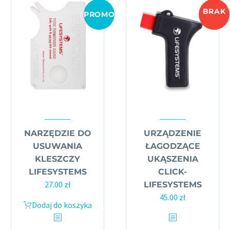
BRAK
PROMOCJA!
NARZĘDZIE DO
URZĄDZENIE
USUWANIA
ŁAGODZĄCE
KLESZCZY
UKĄSZENIA
LIFESYSTEMS
CLICK-
Pierwotna
Aktualna
27.00
zł
LIFESYSTEMS
cena
cena
45.00
zł
Dodaj do koszyka
wynosiła:
wynosi:
29.99 zł.
27.00 zł.