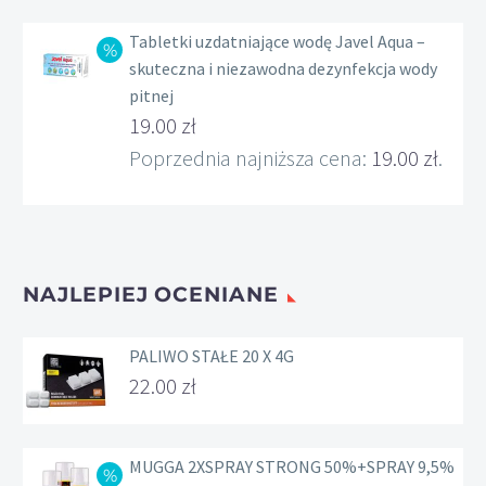
Tabletki uzdatniające wodę Javel Aqua –
skuteczna i niezawodna dezynfekcja wody
pitnej
Pierwotna
19.00
zł
cena
Aktualna
Poprzednia najniższa cena:
19.00
zł
.
wynosiła:
cena
22.00 zł.
wynosi:
19.00 zł.
NAJLEPIEJ OCENIANE
PALIWO STAŁE 20 X 4G
22.00
zł
MUGGA 2XSPRAY STRONG 50%+SPRAY 9,5%