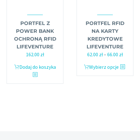
PORTFEL Z
PORTFEL RFID
POWER BANK
NA KARTY
OCHRONĄ RFID
KREDYTOWE
LIFEVENTURE
LIFEVENTURE
Pierwotna
Aktualna
Zakres
162.00
zł
62.00
zł
–
66.00
zł
cena
cena
cen:
Ten
Dodaj do koszyka
Wybierz opcje
wynosiła:
wynosi:
od
produkt
179.00 zł.
162.00 zł.
62.00 zł
ma
do
wiele
66.00 zł
wariantów.
Opcje
można
wybrać
na
stronie