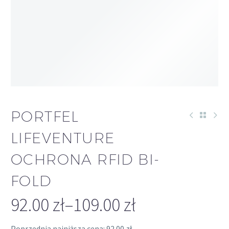
-16%
PORTFEL
LIFEVENTURE
OCHRONA RFID BI-
FOLD
92.00
zł
–
109.00
zł
Zakres
Poprzednia najniższa cena:
92.00
zł
.