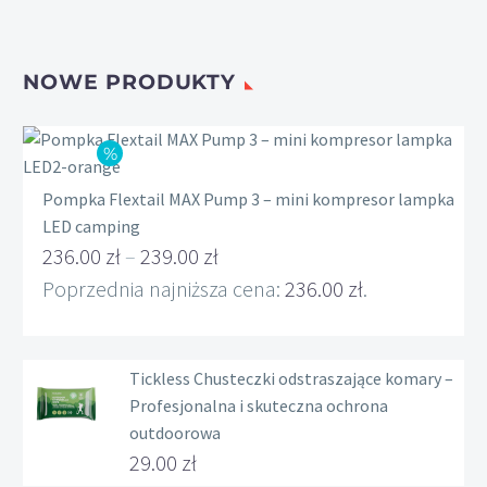
produktu
NOWE PRODUKTY
Pompka Flextail MAX Pump 3 – mini kompresor lampka
LED camping
236.00
zł
–
239.00
zł
Zakres
Poprzednia najniższa cena:
236.00
zł
.
cen:
od
Tickless Chusteczki odstraszające komary –
236.00 zł
Profesjonalna i skuteczna ochrona
do
outdoorowa
239.00 zł
29.00
zł