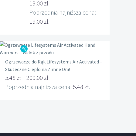
Pierwotna
19.00
zł
cena
Aktualna
Poprzednia najniższa cena:
wynosiła:
cena
19.00
zł
.
22.00 zł.
wynosi:
19.00 zł.
Ogrzewacze do Rąk Lifesystems Air Activated –
Skuteczne Ciepło na Zimne Dni!
5.48
zł
–
209.00
zł
Zakres
Poprzednia najniższa cena:
5.48
zł
.
cen:
od
5.48 zł
do
209.00 zł