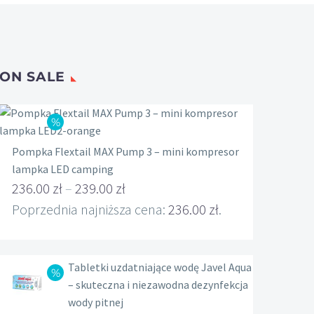
ON SALE
Pompka Flextail MAX Pump 3 – mini kompresor
lampka LED camping
236.00
zł
–
239.00
zł
Zakres
Poprzednia najniższa cena:
236.00
zł
.
cen:
od
Tabletki uzdatniające wodę Javel Aqua
236.00 zł
– skuteczna i niezawodna dezynfekcja
do
wody pitnej
239.00 zł