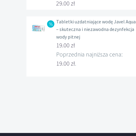
29.00
zł
Tabletki uzdatniające wodę Javel Aqua
– skuteczna i niezawodna dezynfekcja
wody pitnej
Pierwotna
19.00
zł
cena
Aktualna
Poprzednia najniższa cena:
wynosiła:
cena
19.00
zł
.
22.00 zł.
wynosi:
19.00 zł.