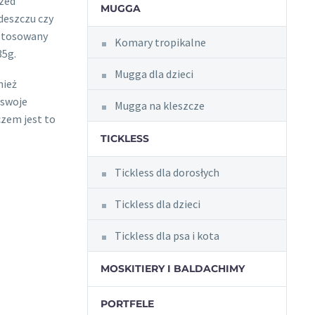
rzed
MUGGA
eszczu czy
ystosowany
Komary tropikalne
35g.
Mugga dla dzieci
nież
 swoje
Mugga na kleszcze
zem jest to
TICKLESS
Tickless dla dorosłych
Tickless dla dzieci
Tickless dla psa i kota
MOSKITIERY I BALDACHIMY
PORTFELE