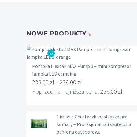
NOWE PRODUKTY
Pompka Flextail MAX Pump 3 – mini kompresor
lampka LED camping
236.00
zł
–
239.00
zł
Zakres
Poprzednia najniższa cena:
236.00
zł
.
cen:
od
Tickless Chusteczki odstraszające
236.00 zł
komary – Profesjonalna i skuteczna
do
ochrona outdoorowa
239.00 zł