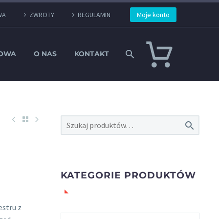
WA
ZWROTY
REGULAMIN
Moje konto
TOWA
O NAS
KONTAKT

KATEGORIE PRODUKTÓW
estru z