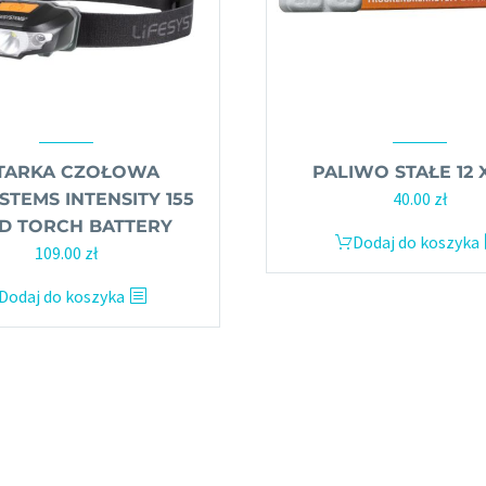
TARKA CZOŁOWA
PALIWO STAŁE 12 
40.00
zł
STEMS INTENSITY 155
D TORCH BATTERY
Dodaj do koszyka
Pierwotna
Aktualna
109.00
zł
cena
cena
Dodaj do koszyka
wynosiła:
wynosi:
119.00 zł.
109.00 zł.