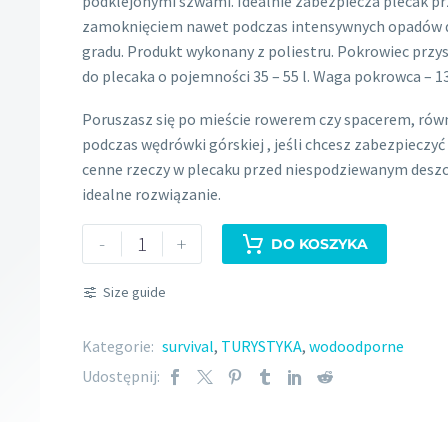
podklejonymi szwami. Idealnie zabezpiecza plecak p
zamoknięciem nawet podczas intensywnych opadów d
gradu. Produkt wykonany z poliestru. Pokrowiec prz
do plecaka o pojemności 35 – 55 l. Waga pokrowca – 1
Poruszasz się po mieście rowerem czy spacerem, rów
podczas wędrówki górskiej , jeśli chcesz zabezpieczyć
cenne rzeczy w plecaku przed niespodziewanym deszc
idealne rozwiązanie.
ilość
-
+
DO KOSZYKA
WODOODPORNY
POKROWIEC
Size guide
NA
PLECAK
Kategorie:
survival
,
TURYSTYKA
,
wodoodporne
M
Udostępnij: