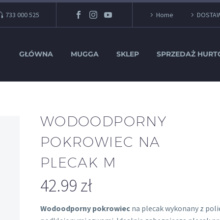
733 000 525
Home
DOSTA
GŁÓWNA
MUGGA
SKLEP
SPRZEDAŻ HUR
WODOODPORNY
POKROWIEC NA
PLECAK M
42.99
zł
Wodoodporny pokrowiec
na plecak wykonany z poli