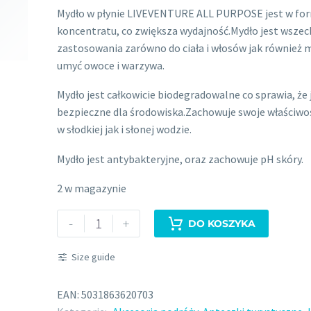
Mydło w płynie LIVEVENTURE ALL PURPOSE jest w fo
wynosiła:
wynosi:
koncentratu, co zwiększa wydajność.Mydło jest wsze
48.00 zł.
40.00 zł.
zastosowania zarówno do ciała i włosów jak również
umyć owoce i warzywa.
Mydło jest całkowicie biodegradowalne co sprawia, że 
bezpieczne dla środowiska.Zachowuje swoje właściwo
w słodkiej jak i słonej wodzie.
Mydło jest antybakteryjne, oraz zachowuje pH skóry.
2 w magazynie
ilość
-
+
DO KOSZYKA
MYDŁO
W
Size guide
PŁYNIE
LIVEVENTURE
EAN:
5031863620703
ALL