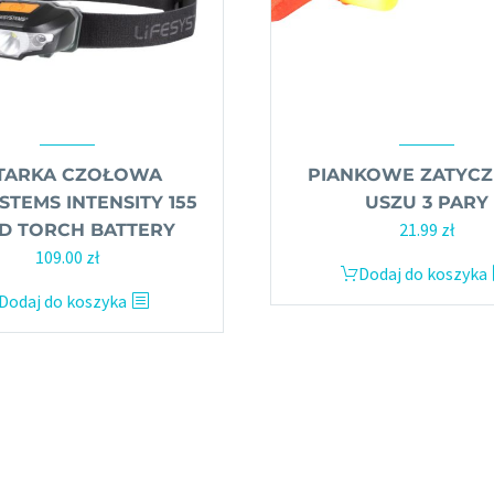
TARKA CZOŁOWA
PIANKOWE ZATYCZ
STEMS INTENSITY 155
USZU 3 PARY
21.99
zł
D TORCH BATTERY
Pierwotna
Aktualna
109.00
zł
Dodaj do koszyka
cena
cena
Dodaj do koszyka
wynosiła:
wynosi:
119.00 zł.
109.00 zł.