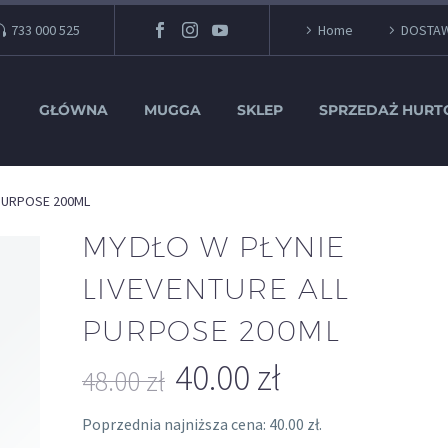
733 000 525
Home
DOSTA
GŁÓWNA
MUGGA
SKLEP
SPRZEDAŻ HUR
 PURPOSE 200ML
MYDŁO W PŁYNIE
LIVEVENTURE ALL
PURPOSE 200ML
40.00
zł
48.00
zł
Pierwotna
Aktualna
Poprzednia najniższa cena:
40.00
zł
.
cena
cena