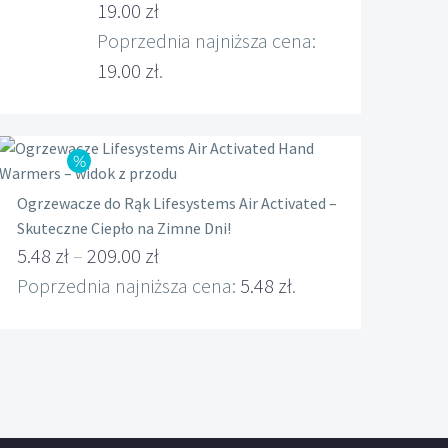
Pierwotna
19.00
zł
cena
Aktualna
Poprzednia najniższa cena:
wynosiła:
cena
19.00
zł
.
22.00 zł.
wynosi:
19.00 zł.
Ogrzewacze do Rąk Lifesystems Air Activated –
Skuteczne Ciepło na Zimne Dni!
5.48
zł
–
209.00
zł
Zakres
Poprzednia najniższa cena:
5.48
zł
.
cen:
od
5.48 zł
do
209.00 zł