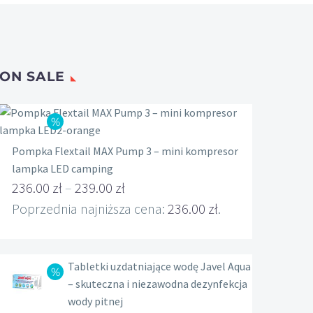
ON SALE
Pompka Flextail MAX Pump 3 – mini kompresor
lampka LED camping
236.00
zł
–
239.00
zł
Zakres
Poprzednia najniższa cena:
236.00
zł
.
cen:
od
Tabletki uzdatniające wodę Javel Aqua
236.00 zł
– skuteczna i niezawodna dezynfekcja
do
wody pitnej
239.00 zł