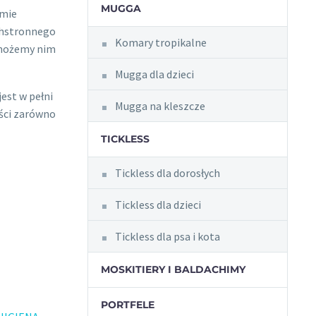
MUGGA
rmie
chstronnego
Komary tropikalne
 możemy nim
Mugga dla dzieci
jest w pełni
Mugga na kleszcze
ści zarówno
TICKLESS
Tickless dla dorosłych
Tickless dla dzieci
Tickless dla psa i kota
MOSKITIERY I BALDACHIMY
PORTFELE