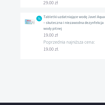
29.00
zł
Tabletki uzdatniające wodę Javel Aqua
– skuteczna i niezawodna dezynfekcja
wody pitnej
Pierwotna
19.00
zł
cena
Aktualna
Poprzednia najniższa cena:
wynosiła:
cena
19.00
zł
.
22.00 zł.
wynosi:
19.00 zł.