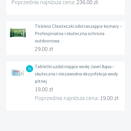
Zakres
Poprzednia najniższa cena:
236.00
zł
.
cen:
od
Tickless Chusteczki odstraszające komary –
236.00 zł
Profesjonalna i skuteczna ochrona
do
outdoorowa
239.00 zł
29.00
zł
Tabletki uzdatniające wodę Javel Aqua –
skuteczna i niezawodna dezynfekcja wody
pitnej
Pierwotna
19.00
zł
cena
Aktualna
Poprzednia najniższa cena:
19.00
zł
.
wynosiła:
cena
22.00 zł.
wynosi:
19.00 zł.