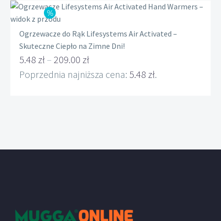
19.00 zł.
Ogrzewacze do Rąk Lifesystems Air Activated –
Skuteczne Ciepło na Zimne Dni!
5.48
zł
–
209.00
zł
Zakres
Poprzednia najniższa cena:
5.48
zł
.
cen:
od
5.48 zł
do
209.00 zł