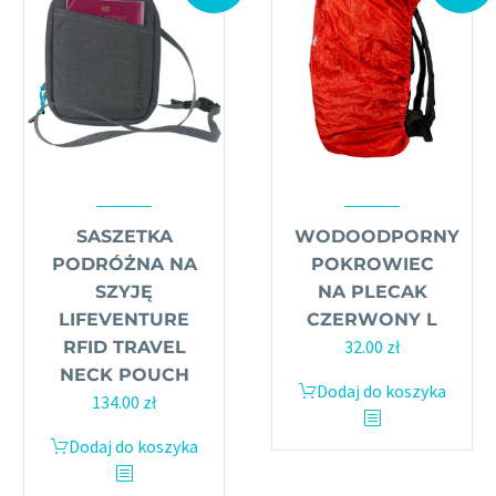
SASZETKA
WODOODPORNY
PODRÓŻNA NA
POKROWIEC
SZYJĘ
NA PLECAK
LIFEVENTURE
CZERWONY L
Pierwotna
Aktualna
32.00
zł
RFID TRAVEL
cena
cena
NECK POUCH
Dodaj do koszyka
Pierwotna
Aktualna
wynosiła:
wynosi:
134.00
zł
cena
cena
59.00 zł.
32.00 zł.
Dodaj do koszyka
wynosiła:
wynosi:
149.00 zł.
134.00 zł.