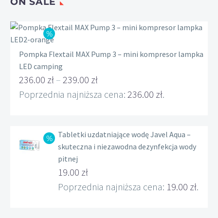
ON SALE
Pompka Flextail MAX Pump 3 – mini kompresor lampka
LED camping
236.00
zł
–
239.00
zł
Zakres
Poprzednia najniższa cena:
236.00
zł
.
cen:
od
Tabletki uzdatniające wodę Javel Aqua –
236.00 zł
skuteczna i niezawodna dezynfekcja wody
do
pitnej
239.00 zł
Pierwotna
19.00
zł
cena
Aktualna
Poprzednia najniższa cena:
19.00
zł
.
wynosiła:
cena
22.00 zł.
wynosi: