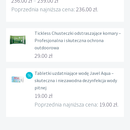
236.00
zł
–
239.00
zł
Zakres
Poprzednia najniższa cena:
236.00
zł
.
cen:
od
Tickless Chusteczki odstraszające komary –
236.00 zł
Profesjonalna i skuteczna ochrona
do
outdoorowa
239.00 zł
29.00
zł
Tabletki uzdatniające wodę Javel Aqua –
skuteczna i niezawodna dezynfekcja wody
pitnej
Pierwotna
19.00
zł
cena
Aktualna
Poprzednia najniższa cena:
19.00
zł
.
wynosiła:
cena
22.00 zł.
wynosi: