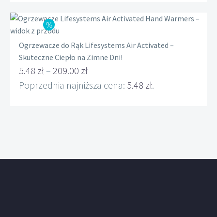
22.00 zł.
wynosi:
19.00 zł.
Ogrzewacze do Rąk Lifesystems Air Activated –
Skuteczne Ciepło na Zimne Dni!
5.48
zł
–
209.00
zł
Zakres
Poprzednia najniższa cena:
5.48
zł
.
cen:
od
5.48 zł
do
209.00 zł