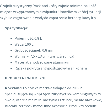
Czajnik turystyczny Rockland który zajmie minimalną ilość
miejsca w wyprawowym ekwipunku. Umożliwi w każdej sytuacji
szybkie zagotowanie wody do zaparzenia herbaty, kawy itp.
Specyfikacja:
Pojemność: 0,8 L
Waga: 100 g
Grubość ścianek: 0,8 mm
Wymiary: 7,5 x 13 cm (wys. x średnica)
Materiał: anodyzowane aluminium
Rączka pokryta antypoślizgowym silikonem
PRODUCENT:
ROCKLAND
Rockland
to polska marka działająca od 2009 r.
specjalizująca się w sprzęcie turystyczno-kempingowym. W
swojej ofercie ma m.in. naczynia i sztućce, meble biwakowe,
plecaki, termosy maty i inne akcesoria. Produkty cechuje