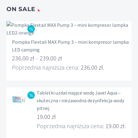
ON SALE
Pompka Flextail MAX Pump 3 – mini kompresor lampka
LED camping
236.00
zł
–
239.00
zł
Zakres
Poprzednia najniższa cena:
236.00
zł
.
cen:
od
Tabletki uzdatniające wodę Javel Aqua –
236.00 zł
skuteczna i niezawodna dezynfekcja wody
do
pitnej
239.00 zł
Pierwotna
19.00
zł
cena
Aktualna
Poprzednia najniższa cena:
19.00
zł
.
wynosiła:
cena