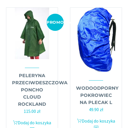
PROMOCJA!
PELERYNA
PRZECIWDESZCZOWA
WODOODPORNY
PONCHO
POKROWIEC
CLOUD
NA PLECAK L
ROCKLAND
49.90
zł
Pierwotna
Aktualna
115.00
zł
cena
cena
Dodaj do koszyka
Dodaj do koszyka
wynosiła:
wynosi: