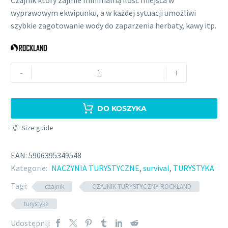
wyprawowym ekwipunku, a w każdej sytuacji umożliwi
szybkie zagotowanie wody do zaparzenia herbaty, kawy itp.
ilość
-
+
CZAJNIK
TURYSTYCZNY
ROCKLAND
DO KOSZYKA
0.8
Size guide
L
EAN:
5906395349548
Kategorie:
NACZYNIA TURYSTYCZNE
,
survival
,
TURYSTYKA
Tagi:
czajnik
CZAJNIK TURYSTYCZNY ROCKLAND
turystyka
Udostępnij: