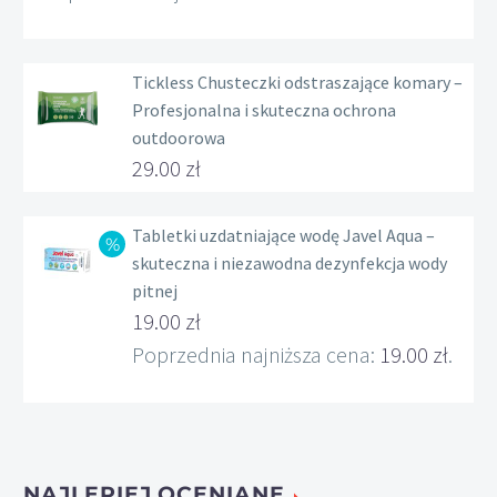
cen:
od
Tickless Chusteczki odstraszające komary –
236.00 zł
Profesjonalna i skuteczna ochrona
do
outdoorowa
239.00 zł
29.00
zł
Tabletki uzdatniające wodę Javel Aqua –
skuteczna i niezawodna dezynfekcja wody
pitnej
Pierwotna
19.00
zł
cena
Aktualna
Poprzednia najniższa cena:
19.00
zł
.
wynosiła:
cena
22.00 zł.
wynosi:
19.00 zł.
NAJLEPIEJ OCENIANE