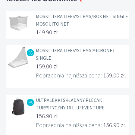
MOSKITIERA LIFESYSTEMS/BOX NET SINGLE
MOSQUITO NET
149.90
zł
MOSKITIERA LIFESYSTEMS MICRONET
SINGLE
Pierwotna
159.00
zł
cena
Aktualna
Poprzednia najniższa cena:
159.00
zł
.
wynosiła:
cena
169.00 zł.
wynosi:
ULTRALEKKI SKŁADANY PLECAK
159.00 zł.
TURYSTYCZNY 16 L LIFEVENTURE
Pierwotna
156.90
zł
cena
Aktualna
Poprzednia najniższa cena:
156.90
zł
.
wynosiła:
cena