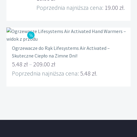
cena
Aktualna
Poprzednia najniższa cena:
19.00
zł
.
wynosiła:
cena
22.00 zł.
wynosi:
19.00 zł.
Ogrzewacze do Rąk Lifesystems Air Activated –
Skuteczne Ciepło na Zimne Dni!
5.48
zł
–
209.00
zł
Zakres
Poprzednia najniższa cena:
5.48
zł
.
cen:
od
5.48 zł
do
209.00 zł