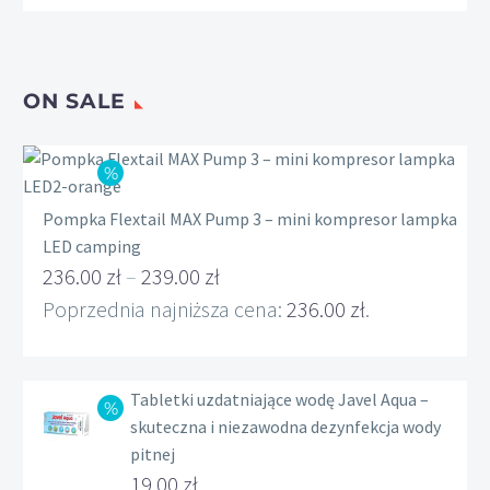
209.00 zł.
wynosi:
156.90 zł.
ON SALE
Pompka Flextail MAX Pump 3 – mini kompresor lampka
LED camping
236.00
zł
–
239.00
zł
Zakres
Poprzednia najniższa cena:
236.00
zł
.
cen:
od
Tabletki uzdatniające wodę Javel Aqua –
236.00 zł
skuteczna i niezawodna dezynfekcja wody
do
pitnej
239.00 zł
Pierwotna
19.00
zł